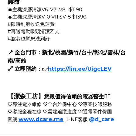
壽命
🔥主機深層清潔V6 V7 V8 $1190
🔥主機深層清潔V10 V11 SV18 $1390
#限時到府收送免運費
#再送電動吸頭清潔乙支
#濾芯也幫您洗到好
📍 全台門市：新北/桃園/新竹/台中/彰化/雲林/台
南/高雄
🔗 立即預約：
https://lin.ee/UigcLEV
👉
【潔森工坊】
您最值得信賴的電器醫生👨‍⚕️
♡專注電器維修 ♡全台維保中心 ♡專業技師服務
♡客服全程在線 ♡雲端追蹤進度 ♡通電零件保固
www.dcare.me
@d_care
官網
LINE客服