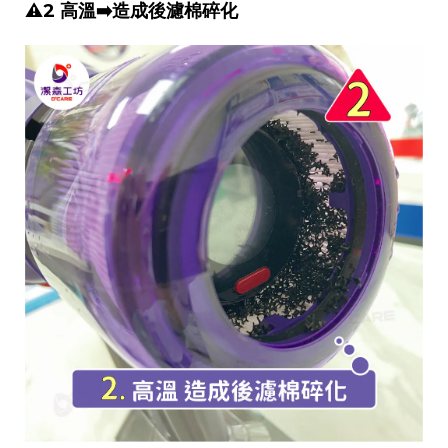
⚠️2 高溫➡️造成後濾棉碎化