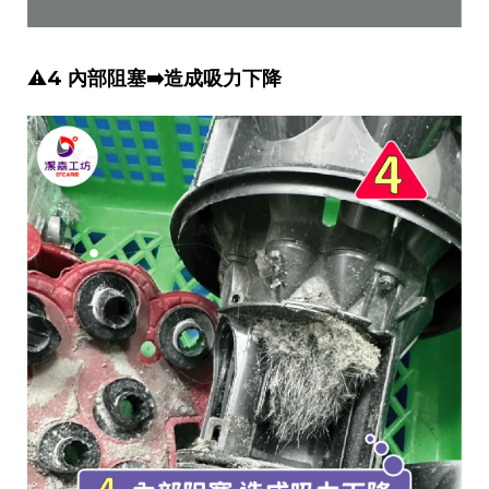
⚠️4 內部阻塞➡️造成吸力下降