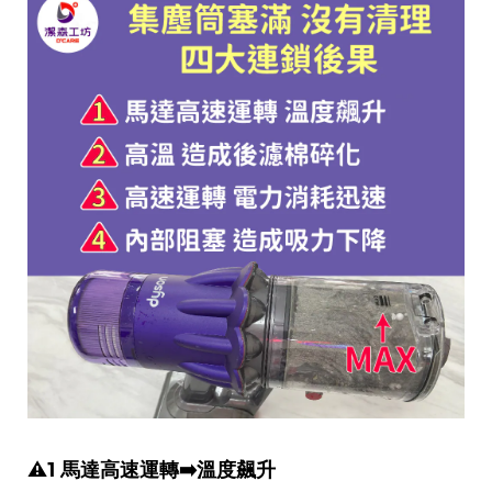
⚠️1 馬達高速運轉➡️溫度飆升