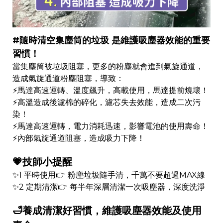
#隨時清空集塵筒的垃圾 是維護吸塵器效能的重要
習慣！
當集塵筒被垃圾阻塞，更多的粉塵就會進到氣旋通道，
造成氣旋通道粉塵阻塞，導致：
⚡馬達高速運轉、溫度飆升，高載使用，馬達提前燒壞！
⚡高溫造成後濾棉的碎化，濾芯失去效能，造成二次污
染！
⚡馬達高速運轉，電力消耗迅速，影響電池的使用壽命！
⚡內部氣旋通道阻塞，造成吸力下降！
💗技師小提醒
✨1 平時使用👉 粉塵垃圾隨手清，千萬不要超過MAX線
✨2 定期清潔👉 每半年深層清潔一次吸塵器，深度洗淨
🛁養成清潔好習慣，維護吸塵器效能及使用