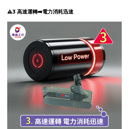
⚠️3 高速運轉➡️電力消耗迅速