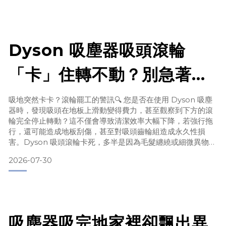
壞了嗎？A：是的！若開關無法反彈，是典型的「啟動開關疲
勞斷裂」。由於原廠結構材質限制，長期按壓導致塑膠零
Dyson 吸塵器吸頭滾輪
「卡」住轉不動？別急著換
新！潔森工坊排查教學與定
吸地突然卡卡？滾輪罷工的警訊🔍 您是否在使用 Dyson 吸塵
器時，發現吸頭在地板上滑動變得費力，甚至觀察到下方的滾
期保養指南
輪完全停止轉動？這不僅會導致清潔效率大幅下降，若強行拖
行，還可能造成地板刮傷，甚至對吸頭齒輪組造成永久性損
害。Dyson 吸頭滾輪卡死，多半是因為毛髮纏繞或細微異物導
致。今天，「潔森工坊」的專業技師團隊為您整理了常見原
2026-07-30
因，並教您如何預防吸頭滾輪罷工。🛠️ 常見問題 FAQ：技師
為您解答Q1：為什麼吸塵器吸頭滾輪突然不會轉了？A：若出
現滾輪不動的情況，90% 是以下兩個原因：1. 毛
吸塵器吸完地家裡卻飄出異