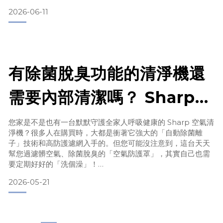
髒污阻塞），或是電動刷頭被毛髮死死纏繞時，馬達為了維持
2026-06-11
原本設定的轉速與吸力，就必須運轉得更辛苦、耗費更多電
力。這就是電池很快沒電的根本原因！」⚠️如果長期讓吸塵器
處於這種「超載」狀態下運轉，不僅會直接縮短電池壽命，更
可能導致馬達過熱燒毀！😨🔍 造成電池很快沒電的三大真
有除菌脫臭功能的清淨機還
需要內部清潔嗎？ Sharp
空氣清淨機保養實錄！
您家是不是也有一台默默守護全家人呼吸健康的 Sharp 空氣清
淨機？很多人在購買時，大都是衝著它強大的「自動除菌離
子」技術和高防護濾網入手的。但您可能沒注意到，這台天天
幫您過濾髒空氣、除菌脫臭的「空氣防護罩」，其實自己也需
要定期好好的「洗個澡」！
現在，請試著走到清淨機旁仔細看一看、聞一聞：後方的進氣
2026-05-21
面板是不是已經卡了厚厚一層毛屑與積塵？每次開機運轉時，
吹出來的風是不是隱約飄出一股悶悶的黴菌異味？別以為它能
除菌，自己就不會髒！如果長期忽略面板與內層濾網的日常維
護，原本應該帶給家裡清新空氣的神隊