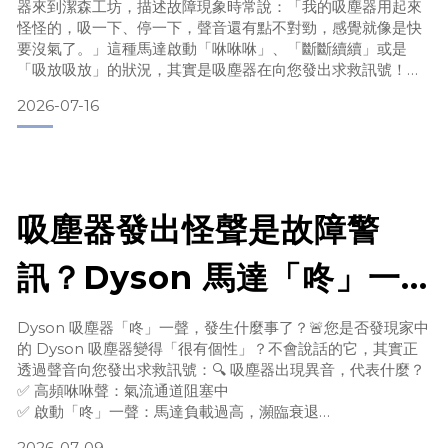
器來到潔森工坊，描述故障現象時常說：「我的吸塵器用起來
排查故障原因
怪怪的，吸一下、停一下，聲音還有點不對勁，感覺就像是快
要沒氣了。」這種馬達啟動「咻咻咻」、「斷斷續續」或是
「吸放吸放」的狀況，其實是吸塵器在向您發出求救訊號！今
天我們就來聊聊這個常見故障背後的真相，以及如何透過日常
2026-07-16
保養讓您的吸塵器恢復強勁吸力。🛠️ 常見問題 FAQ：技師為
您解答Q1：吸塵器啟動時斷斷續續、吸一下停一下，到底怎麼
了？A： 這種現象通常代表吸塵器的「呼吸」不順暢，最常見
吸塵器發出怪聲是故障警
訊？Dyson 馬達「咚」一
聲的深度解析與維修指南
Dyson 吸塵器「咚」一聲，發生什麼事了？🚨您是否發現家中
的 Dyson 吸塵器變得「很有個性」？不會說話的它，其實正
透過聲音向您發出求救訊號：🔍 吸塵器出現異音，代表什麼？
✅ 高頻咻咻聲：氣流通道阻塞中
✅ 啟動「咚」一聲：馬達負載過高，瀕臨衰退
✅ 異味/燒焦味：零件過熱，請立即關機！最近在「潔森工坊」
2026-07-09