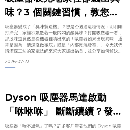
味？3 個關鍵習慣，教您輕
鬆告別家電異味！
吸塵器變成了「臭味製造機」？您是否遇過這種情況：明明剛
打掃完，家裡卻飄散著一股悶悶的酸臭味？打開吸塵器一看，
那股味道竟然是從機器裡噴出來的！吸塵器如果出現異味，通
常是因為「清潔沒做徹底」或是「內部潮濕發霉」。今天我們
請潔森工坊的家電技師來幫大家抓出禍首，並分享如何解決吸
塵器異味。🛠️ 常見問題 FAQ：技師為您解答Q1：家裡的吸塵
2026-07-23
器飄出難聞的臭味，該怎麼辦？A：吸塵器的臭味通常來自於
「長期累積的髒污」。想要改善，必須養成這 3 個良好的使用
習慣：1. 即時清潔：每次吸地後，順手檢查刷頭、集塵筒，
Dyson 吸塵器馬達啟動
「咻咻咻」 斷斷續續？發出
怪聲？別慌！家電醫師教您
吸塵器「喘不過氣」了嗎？許多客戶帶著他們的 Dyson 吸塵