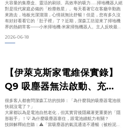
小米掃地機「拆解大保養」
大容量的集塵盒、靈活的刷頭、高效率的吸力……掃地機器人絕
對是現代家庭必備的「粉塵救星」。每天看著它在客廳辛勤跑
維保實錄
來跑去，地板光潔溜溜，心情就無比舒暢！但是，您有多久沒
有好好看看它的「肚子裡」了？近期，潔森工坊迎來了掃地機
界的熱銷常客——小米掃地機•米家掃拖機器人。主人反映最近
機器運作時總有一股說不上來的悶臭異味，吸力好像也變弱
2026-06-18
了。沒想到技師一拆開機殼，現場空氣瞬間凝結——⚠️ 警告：
小強出沒！ ⚠️ 😱 驚悚直擊！揭開機殼竟然是「蟑螂的豪華別
墅」？許多人都以為，掃地機器人只會吸進灰塵和毛髮。錯
了！
【伊萊克斯家電維保實錄】
Q9 吸塵器無法啟動、充電
無反應？不只是電池問題！
很多客人都會問潔森工坊的技師：「為什麼我的吸塵器電池很
快就沒電了？」
大家都以為是電池自然老化，但其實背後隱藏著更重要的「隱
形殺手」！💡 為什麼吸塵器塞住，跟電池續航力有關？
技師解釋給您聽：⚠️「當吸塵器的氣流通道不通暢（被粉泥、