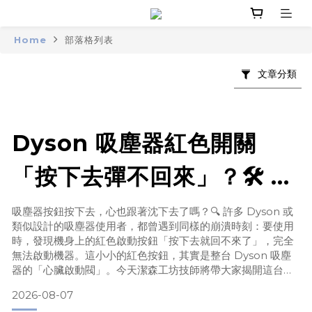
Home
部落格列表
文章分類
Dyson 吸塵器紅色開關
「按下去彈不回來」？🛠️ 潔
森工坊「加強版」零件與全
吸塵器按鈕按下去，心也跟著沈下去了嗎？🔍 許多 Dyson 或
類似設計的吸塵器使用者，都曾遇到同樣的崩潰時刻：要使用
機健檢，徹底解決故障危
時，發現機身上的紅色啟動按鈕「按下去就回不來了」，完全
無法啟動機器。這小小的紅色按鈕，其實是整台 Dyson 吸塵
機！
器的「心臟啟動閥」。今天潔森工坊技師將帶大家揭開這台吸
塵器最常見的「隱性殺手」——開關斷裂。🛠️ 常見問題
2026-08-07
FAQ：技師為您解答Q1：紅色啟動開關按下去不會回彈，這是