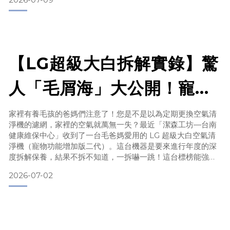
的維修現場，技師團隊頻繁收到用戶諮詢：「為什麼我的
Dyson 吸塵器啟動時會發出『咚』的一聲？是不是馬達壞
了？」🔍 維保中心實錄：為什麼吸塵器會發出「咚」聲？吸塵
器就像家裡的「呼吸系統」。
【LG超級大白拆解實錄】驚
人「毛屑海」大公開！寵物
版空氣清淨機深層清潔保養
家裡有養毛孩的爸媽們注意了！您是不是以為定期更換空氣清
淨機的濾網，家裡的空氣就萬無一失？最近「潔森工坊—台南
推薦
健康維保中心」收到了一台毛爸媽愛用的 LG 超級大白空氣清
淨機（寵物功能增加版二代）。這台機器是要來進行年度的深
度拆解保養，結果不拆不知道，一拆嚇一跳！這台標榜能強力
吸附寵物毛髮的明星機種，內部風扇與風道早就被一層厚厚的
2026-07-02
深褐色「毛屑海」給完全吞噬了！ 🔍 破題解密：明明有裝濾
網，機器內部為什麼還能卡成這樣？很多人好奇，天天都有換
濾網，為什麼機器拆開還是這麼髒？這正是因為天天在身邊循
環的「寵