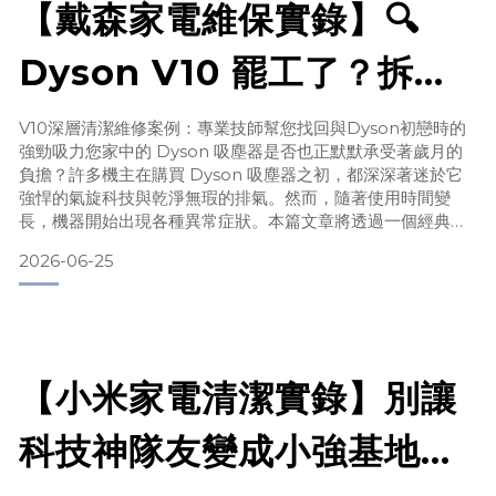
【戴森家電維保實錄】🔍
Dyson V10 罷工了？拆開
才知道內部這麼髒！
V10深層清潔維修案例：專業技師幫您找回與Dyson初戀時的
強勁吸力您家中的 Dyson 吸塵器是否也正默默承受著歲月的
負擔？許多機主在購買 Dyson 吸塵器之初，都深深著迷於它
強悍的氣旋科技與乾淨無瑕的排氣。然而，隨著使用時間變
長，機器開始出現各種異常症狀。本篇文章將透過一個經典的
Dyson V10 (SV12) 深層清潔與維修案例，帶您深入探討吸塵
2026-06-25
器內部的神祕面紗。看看這台 Dyson V10 的深層清潔案例👇
您家那台是不是也默默藏了這些祕密？😰一、 日常使用中的三
大無形警告家裡的吸塵
【小米家電清潔實錄】別讓
科技神隊友變成小強基地！