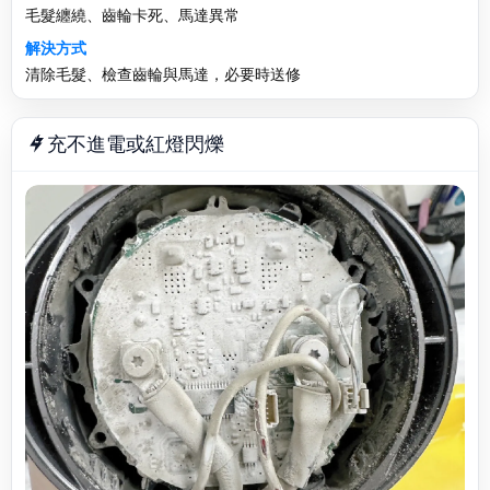
毛髮纏繞、齒輪卡死、馬達異常
解決方式
清除毛髮、檢查齒輪與馬達，必要時送修
充不進電或紅燈閃爍