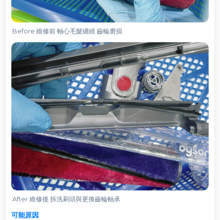
Before 維修前 軸心毛髮纏繞 齒輪磨損
After 維修後 拆洗刷頭與更換齒輪軸承
可能原因