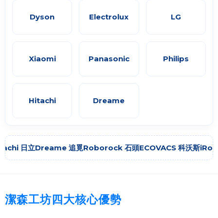
Dyson
Electrolux
LG
Xiaomi
Panasonic
Philips
Hitachi
Dreame
reame 追覓
Roborock 石頭
ECOVACS 科沃斯
iRobot
Shark
Dy
潔森工坊四大核心優勢