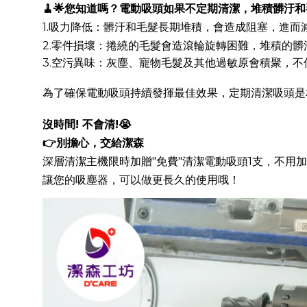
🧹🌟您知道嗎？電動吸頭如果不定期清潔，堆積髒汙
1.吸力降低：髒汙和毛髮長期堆積，會造成阻塞，進
2.零件損壞：捲繞的毛髮會造滾輪旋轉困難，堆積的
3.空污異味：灰塵、寵物毛髮及其他過敏原會積聚，
為了確保電動吸頭持續發揮最佳效果，定期清潔吸頭是相
沒時間! 不會清!😭
👉別擔心，交給潔森
深層清潔主機限時加贈"免費"清潔電動吸頭1支，不用
讓您的吸塵器，可以做更長久的使用哦！