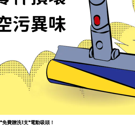
送"免費贈洗1支"電動吸頭！