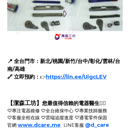
📍 全台門市：新北/桃園/新竹/台中/彰化/雲林/台
南/高雄
🔗 立即預約：
https://lin.ee/UigcLEV
👉
【潔森工坊】
您最值得信賴的電器醫生👨‍⚕️
♡專注電器維修 ♡全台維保中心 ♡專業技師服務
♡客服全程在線 ♡雲端追蹤進度 ♡通電零件保固
www.dcare.me
@d_care
官網
LINE客服